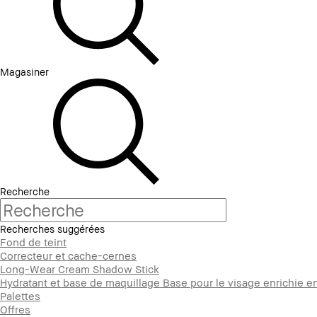
Magasiner
Recherche
Recherches suggérées
Fond de teint
Correcteur et cache-cernes
Long-Wear Cream Shadow Stick
Hydratant et base de maquillage Base pour le visage enrichie e
Palettes
Offres