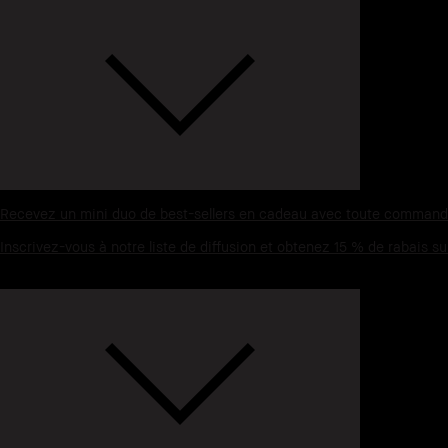
Recevez un mini duo de best-sellers en cadeau avec toute commande 
Inscrivez-vous à notre liste de diffusion et obtenez 15 % de rabais 
Expédition régulière gratuite avec toute commande de 50 $ ou plus.